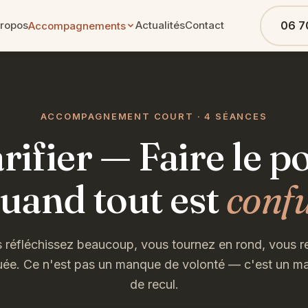
propos
Actualités
Contact
06 7
Accompagnements
ACCOMPAGNEMENT COURT · 4 SÉANCES
rifier — Faire le p
uand tout est
conf
 réfléchissez beaucoup, vous tournez en rond, vous r
uée. Ce n'est pas un manque de volonté — c'est un m
de recul.