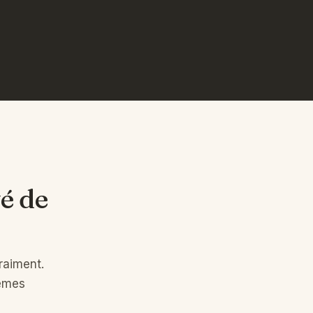
é de
vraiment.
mêmes