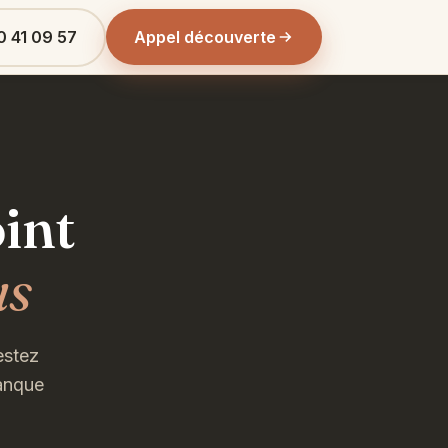
0 41 09 57
Appel découverte
oint
us
estez
anque