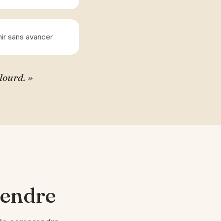
hir sans avancer
lourd. »
rendre