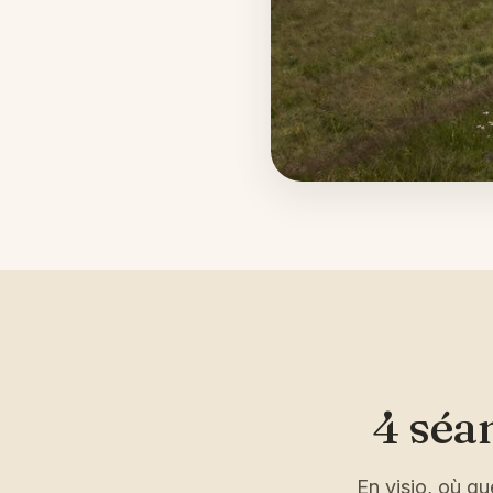
4 séa
En visio, où q